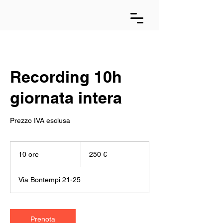
Recording 10h
giornata intera
Prezzo IVA esclusa
250
euro
10 ore
1
250 €
0
o
Via Bontempi 21-25
r
e
Prenota